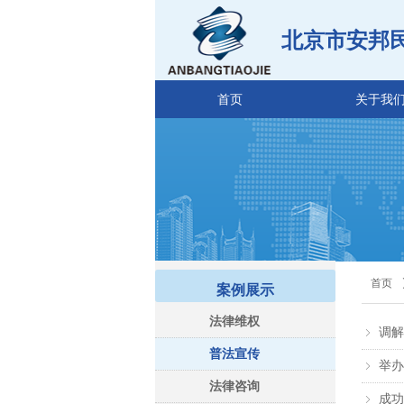
北京市安邦
首页
关于我
首页
案例展示
法律维权
调解
ꁇ
普法宣传
举办
ꁇ
法律咨询
成功
ꁇ